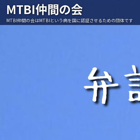
MTBI仲間の会
MTBI仲間の会はMTBIという病を国に認証させるための団体です